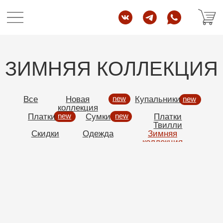
ЗИМНЯЯ КОЛЛЕКЦИЯ
new
Все
Новая
Купальники
new
коллекция
Платки
new
Сумки
new
Платки
Твилли
Скидки
Одежда
Зимняя
коллекция
Остались вопросы?
Напишите нам в
ТЕЛЕГРАМ
или
ВОТСАП
,