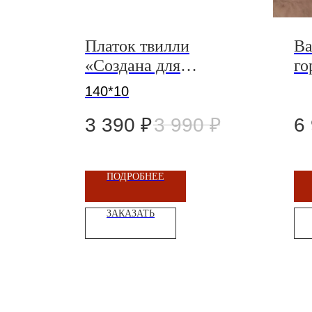
Платок твилли
Ва
«Создана для
го
любви»
140*10
3 390
₽
3 990
₽
6
ПОДРОБНЕЕ
ЗАКАЗАТЬ