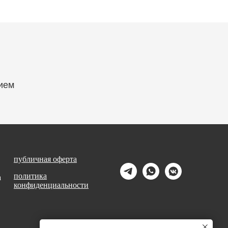
вием
публичная оферта
политика
а
конфиденциальности