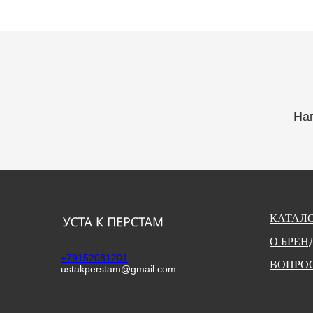
На
КАТАЛ
О БРЕН
+79152081201
ВОПРОС
ustakperstam@gmail.com