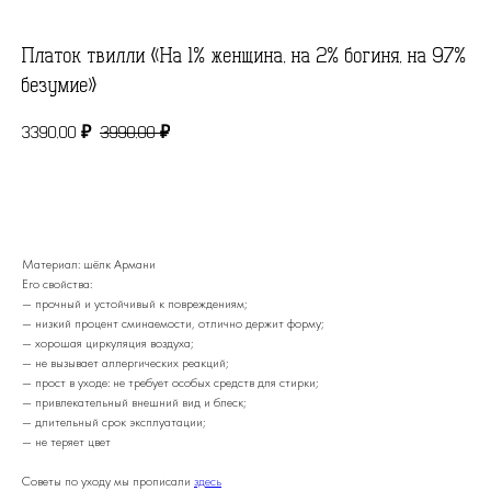
Платок твилли «На 1% женщина, на 2% богиня, на 97%
безумие»
3390,00
3990,00
₽
₽
В КОРЗИНУ
Материал: шёлк Армани
Его свойства:
— прочный и устойчивый к повреждениям;
— низкий процент сминаемости, отлично держит форму;
— хорошая циркуляция воздуха;
— не вызывает аллергических реакций;
— прост в уходе: не требует особых средств для стирки;
— привлекательный внешний вид и блеск;
— длительный срок эксплуатации;
Остались вопросы?
— не теряет цвет
Напишите нам в
ТЕЛЕГРАМ
или
ВОТСАП
, с
Советы по уходу мы прописали
здесь
удовольствием ответим Вам в ближайшее время.