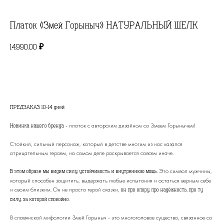
Платок «Змей Горыныч» НАТУРАЛЬНЫЙ ШЕЛК
14990,00
₽
В КОРЗИНУ
ПРЕДЗАКАЗ 10-14 дней
- платок с авторским дизайном со Змеем Горынычем!
Новинка нашего бренда
Стойкий, сильный персонаж, который в детстве многим из нас казался
отрицательным героем, на самом деле раскрывается совсем иначе.
Это символ мужчины,
В этом образе мы видим силу, устойчивость и внутреннюю мощь.
который способен защитить, выдержать любые испытания и остаться верным себе
и своим близким. Он не просто герой сказки,
он про опору, про надёжность, про ту
силу, за которой спокойно.
В славянской мифологии Змей Горыныч - это многоголовое существо, связанное со