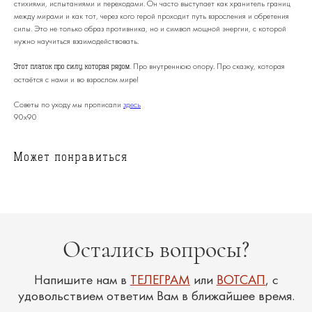
Остались вопросы?
стихиями, испытаниями и переходами. Он часто выступает как хранитель границ
между мирами и как тот, через кого герой проходит путь взросления и обретения
Напишите нам в
ТЕЛЕГРАМ
или
ВОТСАП
, с
силы. Это не только образ противника, но и символ мощной энергии, с которой
удовольствием ответим Вам в ближайшее время.
нужно научиться взаимодействовать.
. Про внутреннюю опору. Про сказку, которая
Этот платок про силу, которая рядом
остаётся с нами и во взрослом мире!
Советы по уходу мы прописали
здесь
90х90
Может понравиться